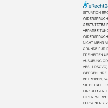
SITUATION ER
WIDERSPRUCH 
GESTÜTZTES P
VERARBEITUNG
WIDERSPRUCH
NICHT MEHR V
GRÜNDE FÜR D
FREIHEITEN Ü
AUSÜBUNG ODE
ABS. 1 DSGVO)
WERDEN IHRE
BETREIBEN, S
SIE BETREFF
EINZULEGEN; D
DIREKTWERBUN
PERSONENBEZ