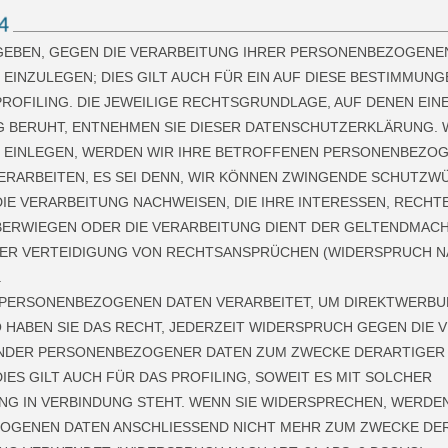
GEBEN, GEGEN DIE VERARBEITUNG IHRER PERSONENBEZOGENE
EINZULEGEN; DIES GILT AUCH FÜR EIN AUF DIESE BESTIMMUNG
ROFILING. DIE JEWEILIGE RECHTSGRUNDLAGE, AUF DENEN EIN
 BERUHT, ENTNEHMEN SIE DIESER DATENSCHUTZERKLÄRUNG. 
 EINLEGEN, WERDEN WIR IHRE BETROFFENEN PERSONENBEZO
ERARBEITEN, ES SEI DENN, WIR KÖNNEN ZWINGENDE SCHUTZW
IE VERARBEITUNG NACHWEISEN, DIE IHRE INTERESSEN, RECHT
BERWIEGEN ODER DIE VERARBEITUNG DIENT DER GELTENDMAC
R VERTEIDIGUNG VON RECHTSANSPRÜCHEN (WIDERSPRUCH NA
.
 PERSONENBEZOGENEN DATEN VERARBEITET, UM DIREKTWERBU
O HABEN SIE DAS RECHT, JEDERZEIT WIDERSPRUCH GEGEN DIE 
ENDER PERSONENBEZOGENER DATEN ZUM ZWECKE DERARTIGE
IES GILT AUCH FÜR DAS PROFILING, SOWEIT ES MIT SOLCHER
G IN VERBINDUNG STEHT. WENN SIE WIDERSPRECHEN, WERDEN
OGENEN DATEN ANSCHLIESSEND NICHT MEHR ZUM ZWECKE DE