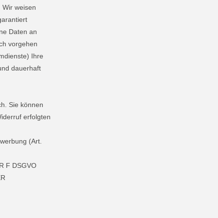
. Wir weisen
arantiert
ene Daten an
ich vorgehen
mdienste) Ihre
und dauerhaft
ch. Sie können
iderruf erfolgten
werbung (Art.
ER F DSGVO
ER