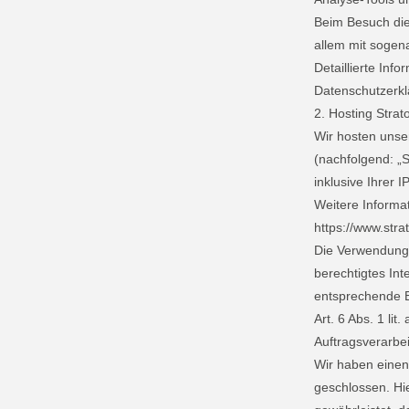
Beim Besuch dies
allem mit soge
Detaillierte Inf
Datenschutzerkl
2. Hosting Strat
Wir hosten unser
(nachfolgend: „S
inklusive Ihrer 
Weitere Informa
https://www.stra
Die Verwendung v
berechtigtes Int
entsprechende Ei
Art. 6 Abs. 1 lit
Auftragsverarbe
Wir haben einen
geschlossen. Hie