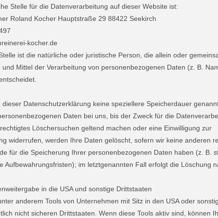
che Stelle für die Datenverarbeitung auf dieser Website ist:
her Roland Kocher Hauptstraße 29 88422 Seekirch
3497
reinerei-kocher.de
Stelle ist die natürliche oder juristische Person, die allein oder gemei
 und Mittel der Verarbeitung von personenbezogenen Daten (z. B. Nam
entscheidet.
b dieser Datenschutzerklärung keine speziellere Speicherdauer genann
personenbezogenen Daten bei uns, bis der Zweck für die Datenverarbeit
rechtigtes Löschersuchen geltend machen oder eine Einwilligung zur
g widerrufen, werden Ihre Daten gelöscht, sofern wir keine anderen re
de für die Speicherung Ihrer personenbezogenen Daten haben (z. B. s
e Aufbewahrungsfristen); im letztgenannten Fall erfolgt die Löschung na
nweitergabe in die USA und sonstige Drittstaaten
nter anderem Tools von Unternehmen mit Sitz in den USA oder sonsti
lich nicht sicheren Drittstaaten. Wenn diese Tools aktiv sind, können I