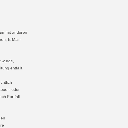
nsam mit anderen
en, E-Mail-
t wurde,
ung entfällt.
chtlich
teuer- oder
ch Fortfall
gen
hre