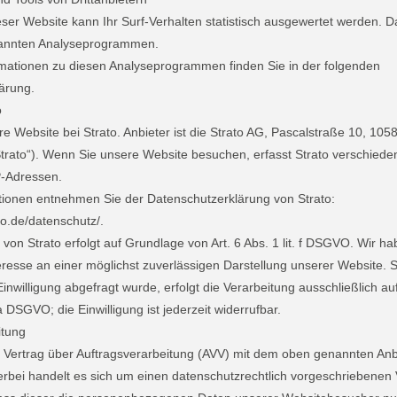
er Website kann Ihr Surf-Verhalten statistisch ausgewertet werden. D
nannten Analyseprogrammen.
ormationen zu diesen Analyseprogrammen finden Sie in der folgenden
ärung.
o
e Website bei Strato. Anbieter ist die Strato AG, Pascalstraße 10, 1058
trato“). Wenn Sie unsere Website besuchen, erfasst Strato verschieden
IP-Adressen.
tionen entnehmen Sie der Datenschutzerklärung von Strato:
to.de/datenschutz/.
on Strato erfolgt auf Grundlage von Art. 6 Abs. 1 lit. f DSGVO. Wir ha
eresse an einer möglichst zuverlässigen Darstellung unserer Website. 
nwilligung abgefragt wurde, erfolgt die Verarbeitung ausschließlich a
. a DSGVO; die Einwilligung ist jederzeit widerrufbar.
itung
 Vertrag über Auftragsverarbeitung (AVV) mit dem oben genannten Anb
rbei handelt es sich um einen datenschutzrechtlich vorgeschriebenen 