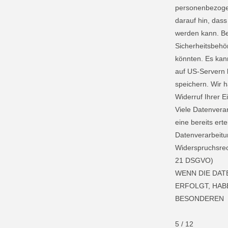
personenbezogen
darauf hin, dass
werden kann. Be
Sicherheitsbehö
könnten. Es kan
auf US-Servern 
speichern. Wir h
Widerruf Ihrer E
Viele Datenverar
eine bereits ert
Datenverarbeitu
Widerspruchsrec
21 DSGVO)
WENN DIE DATE
ERFOLGT, HABE
BESONDEREN
5 / 12