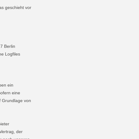
as geschieht vor
7 Berlin
e Logfiles
ben ein
Sofern eine
uf Grundlage von
ieter
Vertrag, der