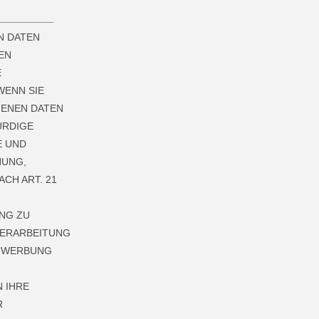
N DATEN
EN
E
WENN SIE
GENEN DATEN
ÜRDIGE
E UND
HUNG,
CH ART. 21
NG ZU
VERARBEITUNG
R WERBUNG
 IHRE
R