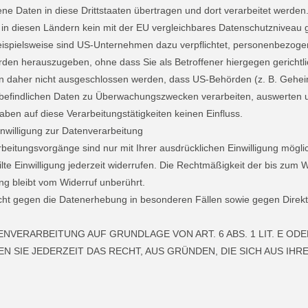
e Daten in diese Drittstaaten übertragen und dort verarbeitet werden
 in diesen Ländern kein mit der EU vergleichbares Datenschutzniveau g
ispielsweise sind US-Unternehmen dazu verpflichtet, personenbezog
rden herauszugeben, ohne dass Sie als Betroffener hiergegen gerichtl
n daher nicht ausgeschlossen werden, dass US-Behörden (z. B. Gehei
befindlichen Daten zu Überwachungszwecken verarbeiten, auswerten 
aben auf diese Verarbeitungstätigkeiten keinen Einfluss.
inwilligung zur Datenverarbeitung
beitungsvorgänge sind nur mit Ihrer ausdrücklichen Einwilligung mögli
eilte Einwilligung jederzeit widerrufen. Die Rechtmäßigkeit der bis zum W
ng bleibt vom Widerruf unberührt.
ht gegen die Datenerhebung in besonderen Fällen sowie gegen Direkt
NVERARBEITUNG AUF GRUNDLAGE VON ART. 6 ABS. 1 LIT. E OD
N SIE JEDERZEIT DAS RECHT, AUS GRÜNDEN, DIE SICH AUS IHR